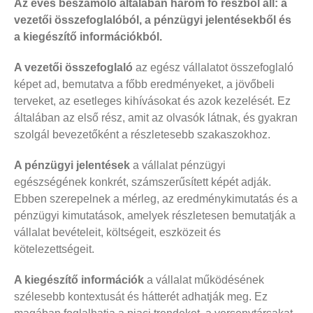
Az éves beszámoló általában három fő részből áll: a
vezetői összefoglalóból, a pénzügyi jelentésekből és
a kiegészítő információkból.
A vezetői összefoglaló
az egész vállalatot összefoglaló
képet ad, bemutatva a főbb eredményeket, a jövőbeli
terveket, az esetleges kihívásokat és azok kezelését. Ez
általában az első rész, amit az olvasók látnak, és gyakran
szolgál bevezetőként a részletesebb szakaszokhoz.
A pénzügyi jelentések
a vállalat pénzügyi
egészségének konkrét, számszerűsített képét adják.
Ebben szerepelnek a mérleg, az eredménykimutatás és a
pénzügyi kimutatások, amelyek részletesen bemutatják a
vállalat bevételeit, költségeit, eszközeit és
kötelezettségeit.
A kiegészítő információk
a vállalat működésének
szélesebb kontextusát és hátterét adhatják meg. Ez