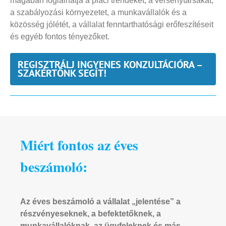
magában foglalhatja a piaci trendeket, a versenytársakat,
a szabályozási környezetet, a munkavállalók és a
közösség jólétét, a vállalat fenntarthatósági erőfeszítéseit
és egyéb fontos tényezőket.
REGISZTRÁLJ INGYENES KONZULTÁCIÓRA –
SZAKÉRTŐNK SEGÍT!
Miért fontos az éves
beszámoló:
Az éves beszámoló a vállalat „jelentése” a
részvényeseknek, a befektetőknek, a
munkavállalóknak, az ügyfeleknek és más