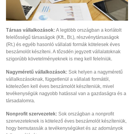
Társas vállalkozások:
A legtöbb országban a korlátolt
felelősségű társaságok (Kft., Bt.), részvénytársaságok
(Rt.) és egyéb hasonló vállalati formák kötelesek éves
beszámolót készíteni. A tőzsdén jegyzett vállalatoknak
szigorúbb követelményeknek is meg kell felelniük.
Nagyméretű vállalkozások:
Sok helyen a nagyméretű
vállalkozásoknak, függetlenül a vállalati formától,
kötelezően kell éves beszámolót készíteniük, mivel
tevékenységük nagyobb hatással van a gazdaságra és a
társadalomra.
Nonprofit szervezetek:
Sok országban a nonprofit
szervezeteknek is kötelező éves beszámolót készíteniük,
hogy bemutassák a tevékenységüket és az adományok