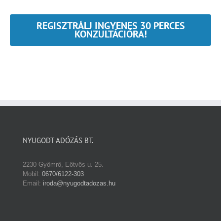
REGISZTRÁLJ INGYENES 30 PERCES
KONZULTÁCIÓRA!
NYUGODT ADÓZÁS BT.
2230 Gyömrő, Eötvös u. 25.
Mobil:
0670/6122-303
Email:
iroda@nyugodtadozas.hu