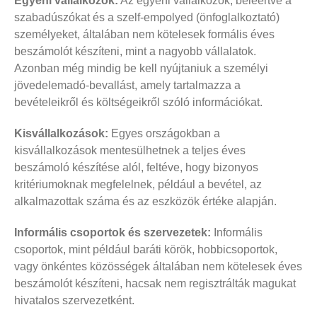
Egyéni vállalkozók:
Az egyéni vállalkozók, beleértve a
szabadúszókat és a szelf-empolyed (önfoglalkoztató)
személyeket, általában nem kötelesek formális éves
beszámolót készíteni, mint a nagyobb vállalatok.
Azonban még mindig be kell nyújtaniuk a személyi
jövedelemadó-bevallást, amely tartalmazza a
bevételeikről és költségeikről szóló információkat.
Kisvállalkozások:
Egyes országokban a
kisvállalkozások mentesülhetnek a teljes éves
beszámoló készítése alól, feltéve, hogy bizonyos
kritériumoknak megfelelnek, például a bevétel, az
alkalmazottak száma és az eszközök értéke alapján.
Informális csoportok és szervezetek:
Informális
csoportok, mint például baráti körök, hobbicsoportok,
vagy önkéntes közösségek általában nem kötelesek éves
beszámolót készíteni, hacsak nem regisztrálták magukat
hivatalos szervezetként.