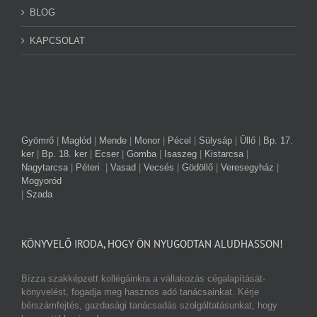
BLOG
KAPCSOLAT
Gyömrő
|
Maglód
|
Mende
|
Monor
|
Pécel
|
Sülysáp
|
Üllő
|
Bp. 17.
ker
|
Bp. 18. ker
|
Ecser
|
Gomba
|
Isaszeg
|
Kistarcsa
|
Nagytarcsa
|
Péteri
|
Vasad
|
Vecsés
|
Gödöllő
|
Veresegyház
|
Mogyoród
|
Szada
KÖNYVELŐ IRODA, HOGY ÖN NYUGODTAN ALUDHASSON!
Bízza szakképzett kollégáinkra a vállakozás cégalapítását-
könyvelést, fogadja meg hasznos adó tanácsainkat. Kérje
bérszámfejtés, gazdasági tanácsadás szolgáltatásunkat, hogy