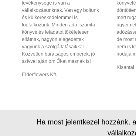
tevékenysége is van a
könyvelé
vállalkozásunknak. Van egy boltunk
döntötte
és külkereskedelemmel is
mert rug
foglalkozunk. Minden adó, számla
ügyeimet
könyvelés feladatot tökéletesen
adózássa
ellátnak, nagyon elégedettek
de most 
vagyunk a szolgáltatásaikkal.
nem is ke
Közvetlen barátságos emberek, jó
irodája 
szívvel ajánlom Őket másnak is!
Kisantal 
Elderflowers Kft.
Ha most jelentkezel hozzánk, 
vállalkoz