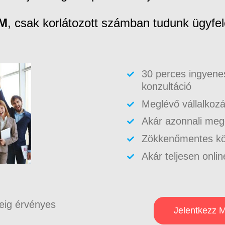
M
, csak korlátozott számban tudunk ügyfel
30 perces ingyene
konzultáció
Meglévő vállalkoz
Akár azonnali meg
Zökkenőmentes kön
Akár teljesen onli
deig érvényes
Jelentkezz 