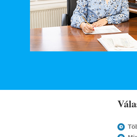
Vála
Tö