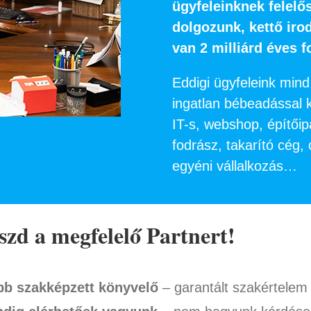
ügyfeleinknek felelő
dolgozunk, kettő iro
van 2 milliárd éves 
Eddigi ügyfeleink mind
ingatlan bébeadással 
IT-s, webshop, építőip
fodrász, takarító cég,
egyéni vállalkozás…
szd a megfelelő Partnert!
bb szakképzett könyvelő
– garantált szakértelem 