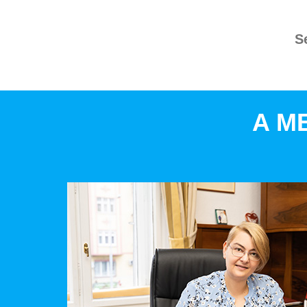
S
A M