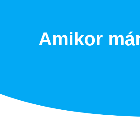
Kihagyás
Amikor már