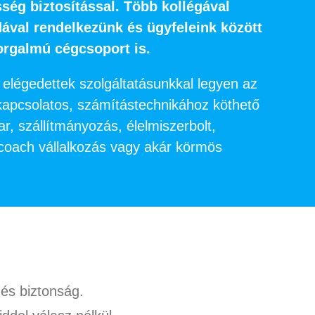
sség biztosítással. Több kollégával
dával rendelkezünk és ügyfeleink között
forgalmú cégcsoport is.
 elégedettek szolgáltatásunkkal legyen az
kapcsolatos, számítástechnikához köthető
ar, szállítmányozás, élelmiszerbolt,
 coach vállalkozás vagy akár körmös
és biztonság.