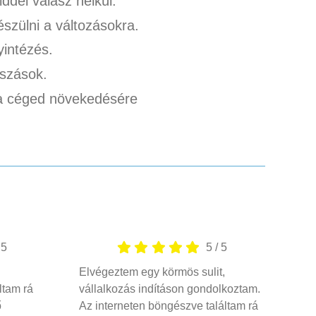
del válasz nélkül.
szülni a változásokra.
intézés.
szások.
a céged növekedésére
/
5
5
/
5
Elvégeztem egy körmös sulit,
ltam rá
vállalkozás indításon gondolkoztam.
ő
Az interneten böngészve találtam rá