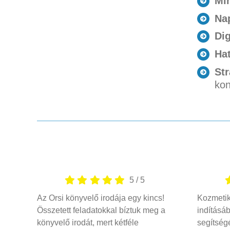
Mi
Nap
Dig
Hat
Str
kon
5
/
5
Az Orsi könyvelő irodája egy kincs!
Kozmetik
Összetett feladatokkal bíztuk meg a
indításá
könyvelő irodát, mert kétféle
segítség