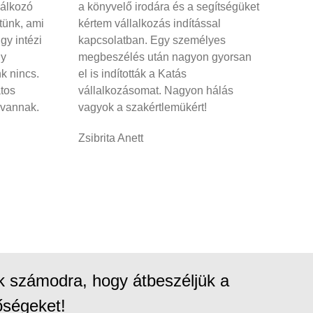
lálkozó
a könyvelő irodára és a segítségüket
tünk, ami
kértem vállalkozás indítással
gy intézi
kapcsolatban. Egy személyes
gy
megbeszélés után nagyon gyorsan
k nincs.
el is indították a Katás
tos
vállalkozásomat. Nagyon hálás
 vannak.
vagyok a szakértlemükért!
Zsibrita Anett
nk számodra, hogy átbeszéljük a
tőségeket!