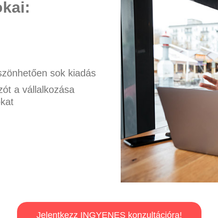
kai:
szönhetően sok kiadás
zót a vállalkozása
okat
Jelentkezz INGYENES konzultációra!