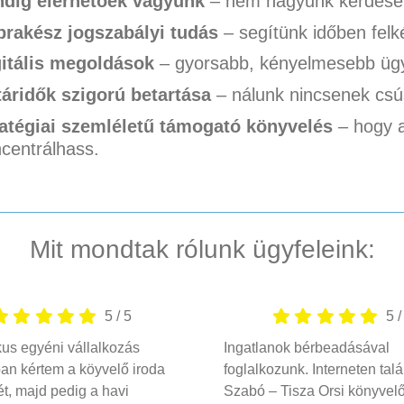
ndig elérhetőek vagyunk
– nem hagyunk kérdéseid
rakész jogszabályi tudás
– segítünk időben felké
itális megoldások
– gyorsabb, kényelmesebb ügy
áridők szigorú betartása
– nálunk nincsenek csú
atégiai szemléletű támogató könyvelés
– hogy 
centrálhass.
Mit mondtak rólunk ügyfeleink:
5
/
5
5
us egyéni vállalkozás
Ingatlanok bérbeadásával
ban kértem a köyvelő iroda
foglalkozunk. Interneten talá
ét, majd pedig a havi
Szabó – Tisza Orsi könyvel