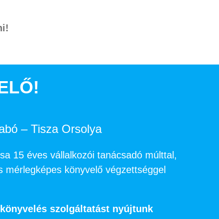
i!
ELŐ!
abó – Tisza Orsolya
osa 15 éves vállalkozói tanácsadó múlttal,
s mérlegképes könyvelő végzettséggel
nyvelés szolgáltatást nyújtunk