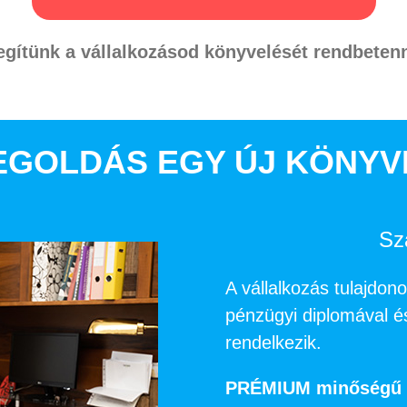
egítünk a vállalkozásod könyvelését rendbetenn
EGOLDÁS EGY ÚJ KÖNYV
Sz
A vállalkozás tulajdon
pénzügyi diplomával é
rendelkezik.
PRÉMIUM minőségű kö