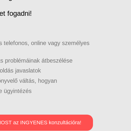
et fogadni!
s telefonos, online vagy személyes
ás problémáinak átbeszélése
oldás javaslatok
yvelő váltás, hogyan
ne ügyintézés
MOST az INGYENES konzultációra!