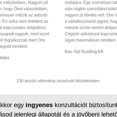
s intézésében. Nagyon jól
irodájára. Egy személyes ta
m, hogy Őket választottam,
után rögtön szerződést kötöt
almasan intézik az adózás
nagyon jó döntés volt. Orsi ú
. Én soha nem értettem az
a vállalkozásunk ügyeit, ho
l kapcsolatos dolgokhoz,
nekünk szinte semmi dolgun
nyugodt vagyok, mert ezzel
Cégünk adózással kapcsola
ll foglalkozzak mert Orsi
ügyei maximálisan rendben
megold mindent.
Bau Styl Building Kft
Ildikó
130 pozitív vélemény olvasható felületeinken.
akkor egy
ingyenes
konzultációt biztosítu
ásod jelenlegi állapotát és a jövőbeni lehe