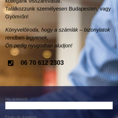
kollégánk visszahívását.
Találkozzunk személyesen Budapesten, vagy
Gyömrőn
!
Könyvelőiroda, hogy a számlák – bizonylatok
rendben legyenek,
Ön pedig nyugodtan aludjon!
06 70 612 2303
Név (kötelező)
Email cím (kötelező)