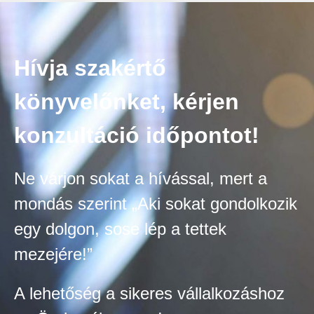
Hívja szakértő
könyvelőnket, kérjen
konzultáció időpontot!
Ne várjon sokat a hívással, mert a
mondás szerint „Aki sokat gondolkozik
egy dolgon, sose lép a tettek
mezejére!”
A lehetőség a sikeres vállalkozáshoz