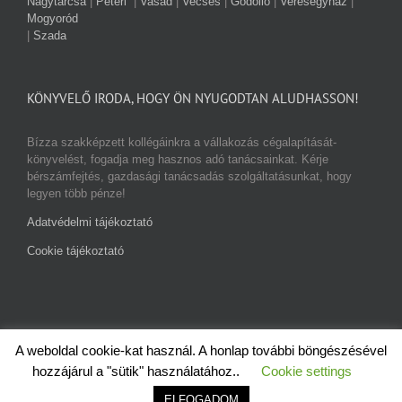
Nagytarcsa
|
Péteri
|
Vasad
|
Vecsés
|
Gödöllő
|
Veresegyház
|
Mogyoród
|
Szada
KÖNYVELŐ IRODA, HOGY ÖN NYUGODTAN ALUDHASSON!
Bízza szakképzett kollégáinkra a vállakozás cégalapítását-
könyvelést, fogadja meg hasznos adó tanácsainkat. Kérje
bérszámfejtés, gazdasági tanácsadás szolgáltatásunkat, hogy
legyen több pénze!
Adatvédelmi tájékoztató
Cookie tájékoztató
A weboldal cookie-kat használ. A honlap további böngészésével
2019 | Minden jog fenntartva: Nyugodtadozas.hu
hozzájárul a "sütik" használatához..
Cookie settings
Facebook
ELFOGADOM