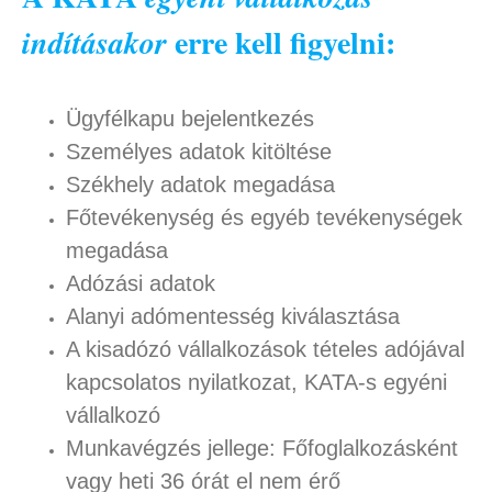
erre kell figyelni:
indításakor
Ügyfélkapu bejelentkezés
Személyes adatok kitöltése
Székhely adatok megadása
Főtevékenység és egyéb tevékenységek
megadása
Adózási adatok
Alanyi adómentesség kiválasztása
A kisadózó vállalkozások tételes adójával
kapcsolatos nyilatkozat, KATA-s egyéni
vállalkozó
Munkavégzés jellege: Főfoglalkozásként
vagy heti 36 órát el nem érő