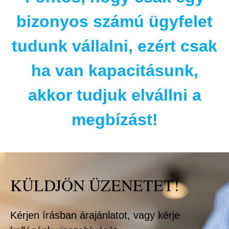
bizonyos számú ügyfelet
tudunk vállalni, ezért csak
ha van kapacitásunk,
akkor tudjuk elvállni a
megbízást!
KÜLDJÖN ÜZENETET!
Kérjen írásban árajánlatot, vagy
kérje