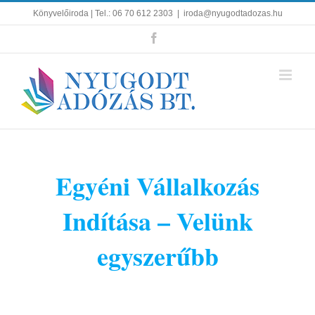
Kihagyás
Könyvelőiroda | Tel.: 06 70 612 2303
|
iroda@nyugodtadozas.hu
Facebook
Egyéni Vállalkozás
Indítása – Velünk
egyszerűbb