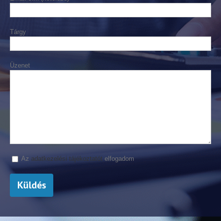
Tárgy
Üzenet
Please leave this field empty.
Az
adatkezelési tájékoztatót
elfogadom