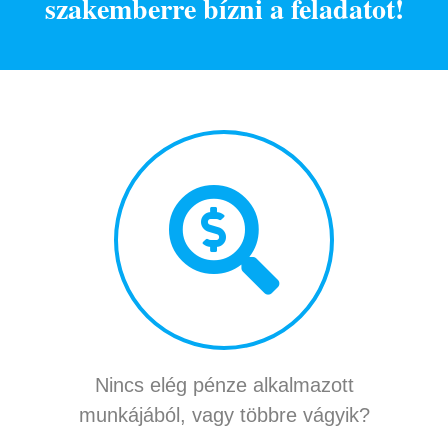
szakemberre bízni a feladatot!
Nincs elég pénze alkalmazott
munkájából, vagy többre vágyik?