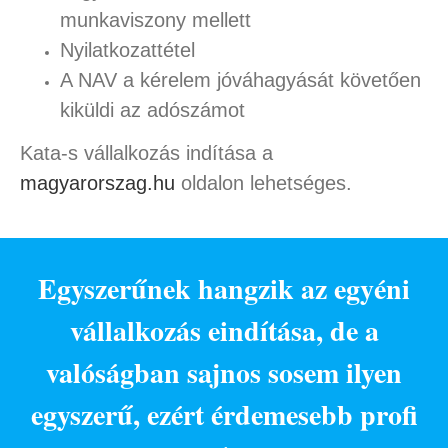
munkaviszony mellett
Nyilatkozattétel
A NAV a kérelem jóváhagyását követően
kiküldi az adószámot
Kata-s vállalkozás indítása a
magyarorszag.hu
oldalon lehetséges.
Egyszerűnek hangzik az egyéni
vállalkozás eindítása, de a
valóságban sajnos sosem ilyen
egyszerű, ezért érdemesebb profi