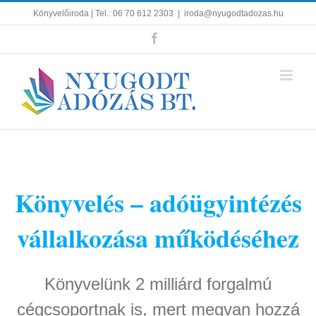
Kihagyás
Könyvelőiroda | Tel.: 06 70 612 2303
|
iroda@nyugodtadozas.hu
Facebook
Könyvelés – adóügyintézés
vállalkozása működéséhez
Könyvelünk 2 milliárd forgalmú
cégcsoportnak is, mert megvan hozzá