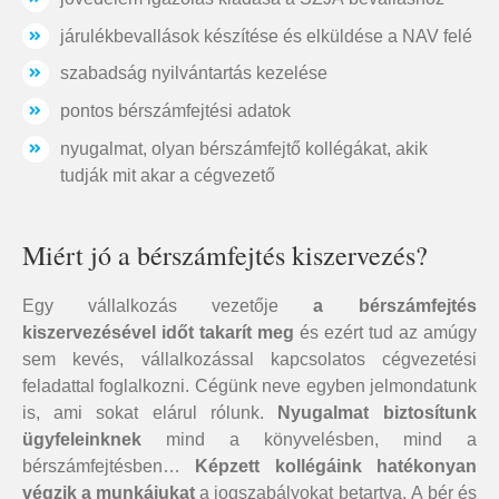
járulékbevallások készítése és elküldése a NAV felé
szabadság nyilvántartás kezelése
pontos bérszámfejtési adatok
nyugalmat, olyan bérszámfejtő kollégákat, akik
tudják mit akar a cégvezető
Miért jó a bérszámfejtés kiszervezés?
Egy vállalkozás vezetője
a bérszámfejtés
kiszervezésével
időt takarít meg
és ezért tud az amúgy
sem kevés, vállalkozással kapcsolatos cégvezetési
feladattal foglalkozni. Cégünk neve egyben jelmondatunk
is, ami sokat elárul rólunk.
Nyugalmat biztosítunk
ügyfeleinknek
mind a könyvelésben, mind a
bérszámfejtésben…
Képzett kollégáink hatékonyan
végzik a munkájukat
a jogszabályokat betartva. A bér és