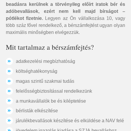
beadásra kerülnek a törvényileg előírt iratok bér és
adóbevallások, ezért nem kell majd bírságot –
pótlékot fizetnie.
Legyen az Ön vállalkozása 10, vagy
több száz fővel rendelkező, a bérszámfejtést ugyan olyan
maximális minőségben elvégezzük.
Mit tartalmaz a bérszámfejtés?
adatkezelési megbízhatóság
költséghatékonyság
magas szintű szakmai tudás
felelősségbiztosítással rendelkezünk
a munkavállalók be és kiléptetése
bérlisták elkészítése
járulékbevallások készítése és elküldése a NAV felé
jövedelem igazolás kiadása a SZJA bevalláshoz