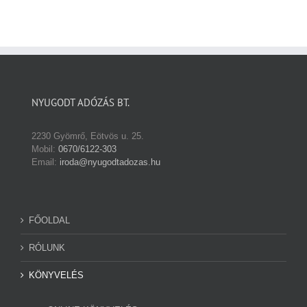
NYUGODT ADÓZÁS BT.
2230 Gyömrő, Eötvös u. 25.
Mobil:
0670/6122-303
Email:
iroda@nyugodtadozas.hu
FŐOLDAL
RÓLUNK
KÖNYVELÉS