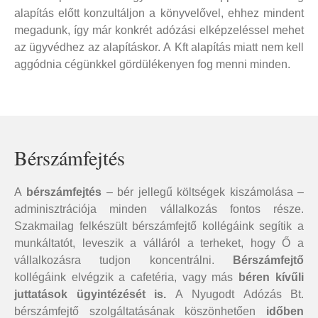
alapítás előtt konzultáljon a könyvelővel, ehhez mindent
megadunk, így már konkrét adózási elképzeléssel mehet
az ügyvédhez az alapításkor. A Kft alapítás miatt nem kell
aggódnia cégünkkel gördülékenyen fog menni minden.
Bérszámfejtés
A
bérszámfejtés
– bér jellegű költségek kiszámolása –
adminisztrációja minden vállalkozás fontos része.
Szakmailag felkészült bérszámfejtő kollégáink segítik a
munkáltatót, leveszik a válláról a terheket, hogy Ő a
vállalkozásra tudjon koncentrálni.
Bérszámfejtő
kollégáink elvégzik a cafetéria, vagy más
béren kívűli
juttatások ügyintézését is.
A Nyugodt Adózás Bt.
bérszámfejtő szolgáltatásának köszönhetően
időben