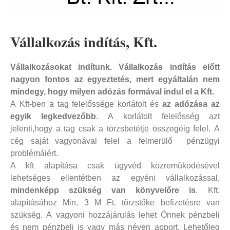
Vállalkozás indítás, Kft.
Vállalkozásokat indítunk. Vállalkozás indítás előtt
nagyon fontos az egyeztetés, mert egyáltalán nem
mindegy, hogy milyen adózás formával indul el a Kft.
A Kft-ben a tag felelőssége korlátolt és
az adózása az
egyik legkedvezőbb
. A korlátolt felelősség azt
jelenti,hogy a tag csak a törzsbetétje összegéig felel. A
cég saját vagyonával felel a felmerülő pénzügyi
problémáiért.
A kft alapítása csak ügyvéd közreműködésével
lehetséges ellentétben az egyéni vállalkozással,
mindenképp szükség van könyvelőre is
. Kft.
alapításához Min. 3 M Ft. tőrzstőke befizetésre van
szükség. A vagyoni hozzájárulás lehet Önnek pénzbeli
és nem pénzbeli is vagy más néven apport. Lehetőleg