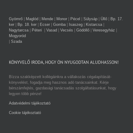
Gyömrő
|
Maglód
|
Mende
|
Monor
|
Pécel
|
Sülysáp
|
Üllő
|
Bp. 17.
ker
|
Bp. 18. ker
|
Ecser
|
Gomba
|
Isaszeg
|
Kistarcsa
|
Nagytarcsa
|
Péteri
|
Vasad
|
Vecsés
|
Gödöllő
|
Veresegyház
|
Mogyoród
|
Szada
KÖNYVELŐ IRODA, HOGY ÖN NYUGODTAN ALUDHASSON!
Bízza szakképzett kollégáinkra a vállakozás cégalapítását-
könyvelést, fogadja meg hasznos adó tanácsainkat. Kérje
bérszámfejtés, gazdasági tanácsadás szolgáltatásunkat, hogy
legyen több pénze!
Adatvédelmi tájékoztató
Cookie tájékoztató