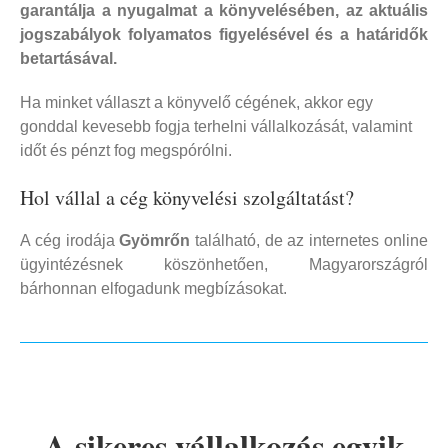
garantálja a nyugalmat a könyvelésében, az aktuális
jogszabályok folyamatos figyelésével és a határidők
betartásával.
Ha minket vállaszt a könyvelő cégének, akkor egy
gonddal kevesebb fogja terhelni vállalkozását, valamint
időt és pénzt fog megspórólni.
Hol vállal a cég könyvelési szolgáltatást?
A cég irodája
Gyömrőn
található, de az internetes online
ügyintézésnek köszönhetően, Magyarországról
bárhonnan elfogadunk megbízásokat.
A sikeres vállalkozás egyik