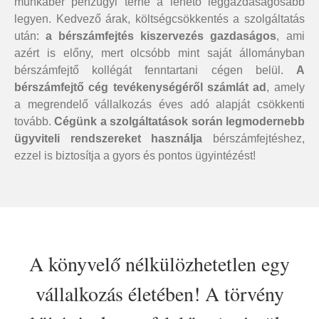
munkabér pénzügyi terhe a lehető leggazdaságosabb
legyen. Kedvező árak, költségcsökkentés a szolgáltatás
után:
a bérszámfejtés kiszervezés gazdaságos
, ami
azért is előny, mert olcsóbb mint saját állományban
bérszámfejtő kollégát fenntartani cégen belül.
A
bérszámfejtő cég tevékenységéről számlát ad
, amely
a megrendelő vállalkozás éves adó alapját csökkenti
tovább.
Cégünk a szolgáltatások során legmodernebb
ügyviteli rendszereket használja
bérszámfejtéshez,
ezzel is biztosítja a gyors és pontos ügyintézést!
A könyvelő nélkülözhetetlen egy
vállalkozás életében! A törvény