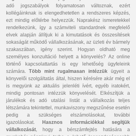
adó jogszabályok folyamatosan változnak, ezért
kollégáinknak is elengedhetetlen a rendszeres képzés,
ezt mindig előtérbe helyezzük. Naprakész ismeretekkel
rendelkezünk, így a számviteli standardnek megfelelő
elvek alapján állítjuk ki a kimutatások és összesítések
sokaságát működő vállalkozásának, az üzleti év bármely
szakaszában, igény szerint. Hogyan oldható meg
személyes konzultáció helyett a könyvelés? Az online
történő kapcsolattartás is egy lehetőség ügyfeleink
számára.
Több mint rugalmasan intézzük
ügyeit a
könyvelői szolgáltatás által, hiszen kérésére akár még el
is megyünk az aktuális jelenléti ívért, egyéb iratokért,
mindig pontosan intézzük könyvelését. Elkészítjük a
járulékok és adó utalási listát a vállalkozás teljes
létszámára tekintettel, munkaviszony megszűnése esetén
pedig a szükséges elszámolásokat, további
igazolásokat.
Hasznos információkkal segítjük
vállalkozását
, hogy a bérszámfejtés hatására a