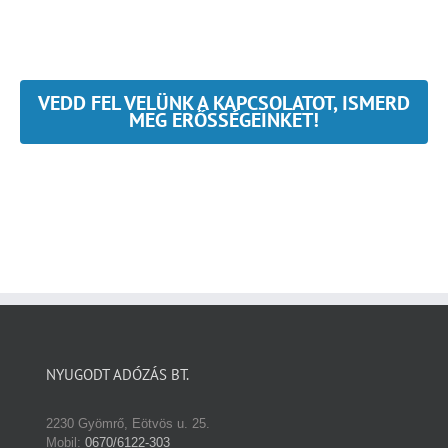
VEDD FEL VELÜNK A KAPCSOLATOT, ISMERD
MEG ERŐSSÉGEINKET!
NYUGODT ADÓZÁS BT.
2230 Gyömrő, Eötvös u. 25.
Mobil:
0670/6122-303