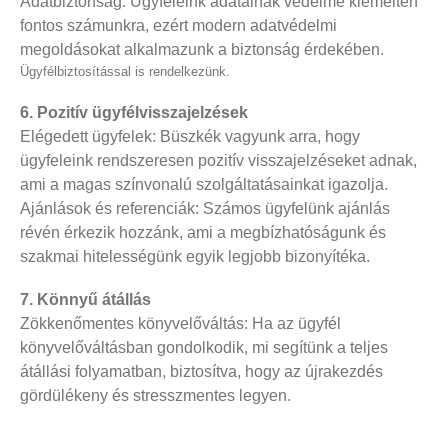
Adatbiztonság: Ügyfeleink adatainak védelme kiemelten
fontos számunkra, ezért modern adatvédelmi
megoldásokat alkalmazunk a biztonság érdekében.
Ügyfélbiztosítással is rendelkezünk.
6. Pozitív ügyfélvisszajelzések
Elégedett ügyfelek: Büszkék vagyunk arra, hogy
ügyfeleink rendszeresen pozitív visszajelzéseket adnak,
ami a magas színvonalú szolgáltatásainkat igazolja.
Ajánlások és referenciák: Számos ügyfelünk ajánlás
révén érkezik hozzánk, ami a megbízhatóságunk és
szakmai hitelességünk egyik legjobb bizonyítéka.
7. Könnyű átállás
Zökkenőmentes könyvelőváltás: Ha az ügyfél
könyvelőváltásban gondolkodik, mi segítünk a teljes
átállási folyamatban, biztosítva, hogy az újrakezdés
gördülékeny és stresszmentes legyen.