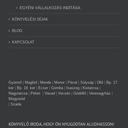
EGYÉNI VÁLLALKOZÁS INDÍTÁSA
KÖNYVELÉSI DÍJAK
BLOG
KAPCSOLAT
Gyömrő
|
Maglód
|
Mende
|
Monor
|
Pécel
|
Sülysáp
|
Üllő
|
Bp. 17.
ker
|
Bp. 18. ker
|
Ecser
|
Gomba
|
Isaszeg
|
Kistarcsa
|
Nagytarcsa
|
Péteri
|
Vasad
|
Vecsés
|
Gödöllő
|
Veresegyház
|
Mogyoród
|
Szada
KÖNYVELŐ IRODA, HOGY ÖN NYUGODTAN ALUDHASSON!