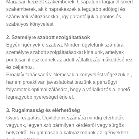
Magasan képzett szakemberek: Csapatunk tagjai elismert
szakemberek, akik naprakészek a legújabb adójogi és
számviteli változásokkal, így garantáljuk a pontos és
szabályos könyvelést.
2. Személyre szabott szolgáltatások
Egyéni igényekre szabva: Minden ügyfelünk számára
személyre szabott szolgáltatásokat kínálunk, amelyek
pontosan illeszkednek az adott vállalkozás működéséhez
és céljaihoz.
Proaktív tanácsadás: Nemcsak a könyvelést végezzük el,
hanem proaktívan javaslatokat teszünk a pénzügyi
folyamatok optimalizálására, hogy a vállalkozás a lehető
legnagyobb nyereséget érje el.
3. Rugalmasság és elérhetőség
Gyors reagálás: Ügyfeleink számára mindig elérhetők
vagyunk, legyen szó bármilyen kérdésről vagy sürgős
helyzetről. Rugalmasan alkalmazkodunk az igényekhez