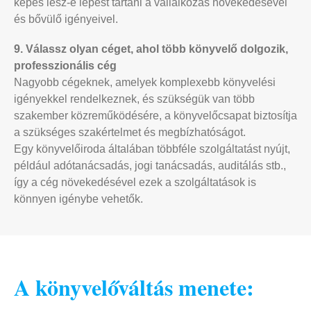
képes lesz-e lépést tartani a vállalkozás növekedésével
és bővülő igényeivel.
9. Válassz olyan céget, ahol több könyvelő dolgozik,
professzionális cég
Nagyobb cégeknek, amelyek komplexebb könyvelési
igényekkel rendelkeznek, és szükségük van több
szakember közreműködésére, a könyvelőcsapat biztosítja
a szükséges szakértelmet és megbízhatóságot.
Egy könyvelőiroda általában többféle szolgáltatást nyújt,
például adótanácsadás, jogi tanácsadás, auditálás stb.,
így a cég növekedésével ezek a szolgáltatások is
könnyen igénybe vehetők.
A könyvelőváltás menete: