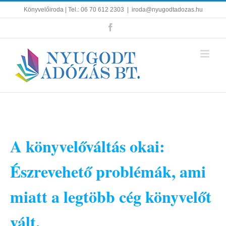
Kihagyás
Könyvelőiroda | Tel.: 06 70 612 2303
|
iroda@nyugodtadozas.hu
Facebook
A könyvelőváltás okai:
Észrevehető problémák, ami
miatt a legtöbb cég könyvelőt
vált.