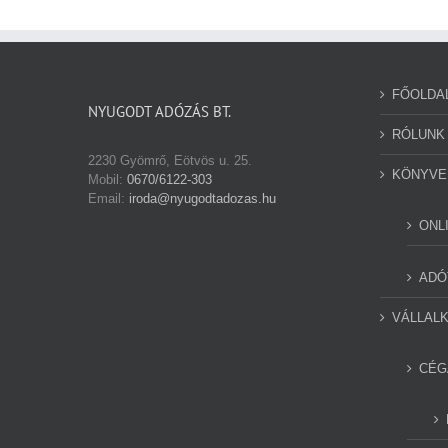
FŐOLDA
NYUGODT ADÓZÁS BT.
RÓLUNK
2230 Gyömrő, Eötvös u. 25.
KÖNYVE
Mobil:
0670/6122-303
Email:
iroda@nyugodtadozas.hu
ONL
ADÓ
VÁLLAL
CÉG