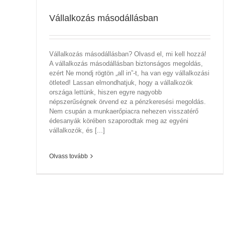
Vállalkozás másodállásban
Vállalkozás másodállásban? Olvasd el, mi kell hozzá!
A vállalkozás másodállásban biztonságos megoldás,
ezért Ne mondj rögtön „all in”-t, ha van egy vállalkozási
ötleted! Lassan elmondhatjuk, hogy a vállalkozók
országa lettünk, hiszen egyre nagyobb
népszerűségnek örvend ez a pénzkeresési megoldás.
Nem csupán a munkaerőpiacra nehezen visszatérő
édesanyák körében szaporodtak meg az egyéni
vállalkozók, és [...]
Olvass tovább