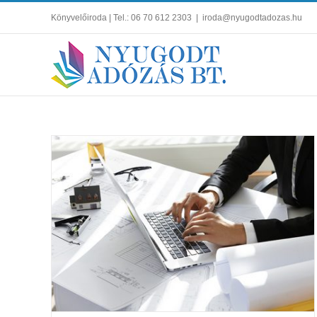
Kihagyás
Könyvelőiroda | Tel.: 06 70 612 2303
|
iroda@nyugodtadozas.hu
Vállalkozás ötletek kevés pénzből 2021-ben
Vállalkozás