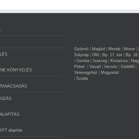
L
Gyömrő
|
Maglód
|
Mende
|
Monor
|
LÉS
Sülysáp
|
Üllő
|
Bp. 17. ker
|
Bp. 18.
|
Gomba
|
Isaszeg
|
Kistarcsa
|
Nag
Péteri
|
Vasad
|
Vecsés
|
Gödöllő
|
INE KÖNYVELÉS
Veresegyház
|
Mogyoród
|
Szada
TANÁCSADÁS
KOZÁS
ALAPÍTÁS
KFT alapítás