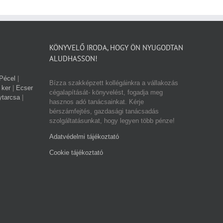
KÖNYVELŐ IRODA, HOGY ÖN NYUGODTAN
ALUDHASSON!
Pécel
|
Bízza szakképzett kollégáinkra a vállakozás
 ker
|
Ecser
cégalapítását- könyvelést, fogadja meg
ytarcsa
|
hasznos adó tanácsainkat. Kérje
bérszámfejtés, gazdasági tanácsadás
szolgáltatásunkat, hogy legyen több pénze!
Adatvédelmi tájékoztató
Cookie tájékoztató